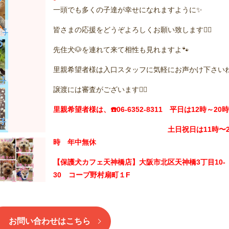
一頭でも多くの子達が幸せになれますように✨
皆さまの応援をどうぞよろしくお願い致します🙇‍♂️
先住犬🐶を連れて来て相性も見れますよ🐾
里親希望者様は入口スタッフに気軽にお声かけ下さい
譲渡には審査がございます🙇‍♂️
里親希望者様は、☎️06-6352-8311 平日は12時～20時
土日祝日は11時〜2
時 年中無休
【保護犬カフェ天神橋店】大阪市北区天神橋3丁目10-
30 コープ野村扇町１F
お問い合わせはこちら