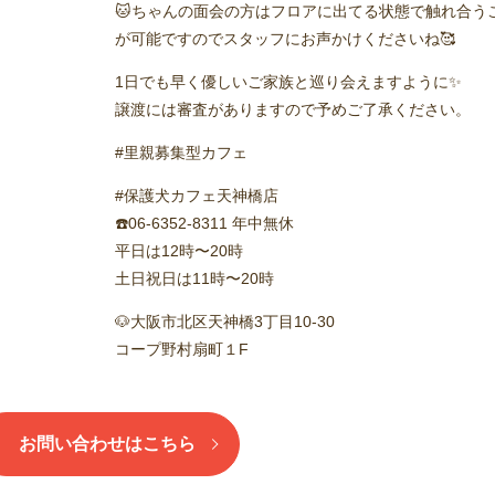
🐱ちゃんの面会の方はフロアに出てる状態で触れ合う
が可能ですのでスタッフにお声かけくださいね🥰
1日でも早く優しいご家族と巡り会えますように✨️
譲渡には審査がありますので予めご了承ください。
#里親募集型カフェ
#保護犬カフェ天神橋店
☎️06-6352-8311 年中無休
平日は12時〜20時
土日祝日は11時〜20時
🐶大阪市北区天神橋3丁目10-30
コープ野村扇町１F
お問い合わせはこちら