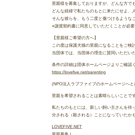
里親様を募集しておりますが、どんな方で
どんな経緯で私たちのもとに来たにせよ、
そんな彼らを、もう二度と傷つけるような
※譲渡契約書に同意していただくことが必要
【里親様ご希望の方へ】
この度は保護犬猫の里親になることをご検
当団体では、当団体の理念に賛同いただい
条件の詳細は団体ホームページよりご確認
https://lovefive.net/parenting
(NPO法人ラブファイブのホームページへと
里親を希望されることは素晴らしいことで
私たちのもとには、新しい飼い主さんを待
分される（殺される）ことになっていたかも
LOVEFIVE.NET
里親募集 |