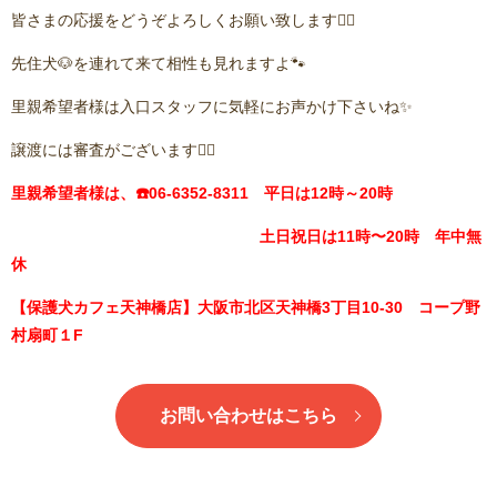
皆さまの応援をどうぞよろしくお願い致します🙇‍♂️
先住犬🐶を連れて来て相性も見れますよ🐾
里親希望者様は入口スタッフに気軽にお声かけ下さいね✨
譲渡には審査がございます🙇‍♂️
里親希望者様は、☎️06-6352-8311 平日は12時～20時
土日祝日は11時〜20時 年中無
休
【保護犬カフェ天神橋店】大阪市北区天神橋3丁目10-30 コープ野
村扇町１F
お問い合わせはこちら