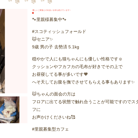
優しいご家族との出会いを待ち続けています✨
🐾里親様募集中🐾
#スコティッシュフォールド
🐱セニア✨
9歳 男の子 去勢済 5.1kg
穏やかで人にも猫ちゃんにも優しい性格です☺️
クッションやフカフカの毛布が好きでその上で
お昼寝してる事が多いです🧡
へそ天してお腹を撫でさせてもらえる事もあります✨
🐱ちゃんの面会の方は
フロアに出てる状態で触れ合うことが可能ですのでス
フに
お声かけくださいね🥰
#里親募集型カフェ