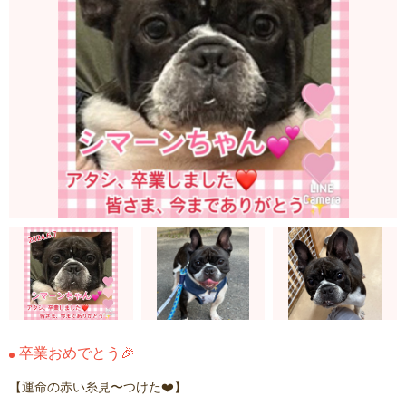
卒業おめでとう🎉
【運命の赤い糸見〜つけた❤️】