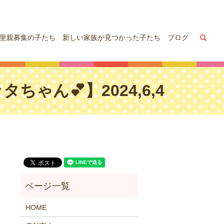
sea
里親募集の子たち
新しい家族が見つかった子たち
ブログ
ん💕】2024,6,4
HOME