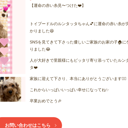
【運命の赤い糸見〜つけた❤️】
トイプードルのルンタッタちゃん💕に運命の赤い糸が
かりました😆
SNSを見てきて下さった優しいご家族のお家の子🏠に
りました😂
人が大好きで里親様にもピッタリ寄り添っていたルン
タ❤️
家族に迎えて下さり、本当にありがとうございます🙇‍♂️
これからいっぱいいっぱい幸せになってね✨
卒業おめでとう🎉
お問い合わせはこちら