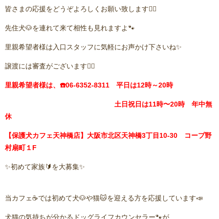
皆さまの応援をどうぞよろしくお願い致します🙇‍♂️
先住犬🐶を連れて来て相性も見れますよ🐾
里親希望者様は入口スタッフに気軽にお声かけ下さいね✨
譲渡には審査がございます🙇‍♂️
里親希望者様は、☎️06-6352-8311 平日は12時～20時
土日祝日は11時〜20時 年中無
休
【保護犬カフェ天神橋店】大阪市北区天神橋3丁目10-30 コープ野
村扇町１F
✨初めて家族🔰を大募集✨
当カフェ☕️では初めて犬🐶や猫🐱を迎える方を応援しています📣
犬猫の気持ちが分かるドッグライフカウンセラー🐾が