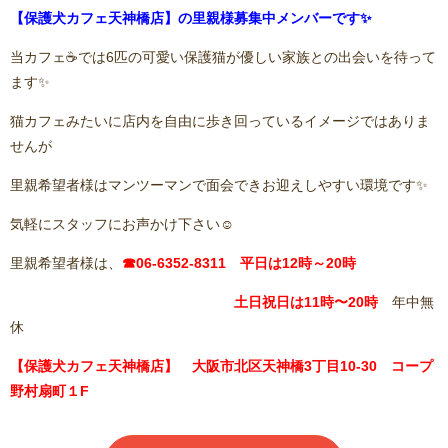
【保護犬カフェ天神橋店】の里親様募集中メンバーです✨
当カフェ☕️では6匹の可愛い保護猫が優しい家族との出会いを待って
ます✨
猫カフェみたいに店内を自由に歩き回っているイメージではありま
せんが
里親希望者様はマンツーマンで面会できお迎えしやすい環境です✨
気軽にスタッフにお声かけ下さい☺️
里親希望者様は、
☎06-6352-8311 平日は12時～20時
土日祝日は11
時〜20時
年中無
休
【保護犬カフェ天神橋店】 大阪市北区天神橋3丁目10-30 コープ
野村扇町１F