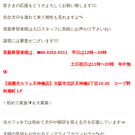
皆さまの応援をどうぞよろしくお願い致します🙇‍♂️
先住犬🐶を連れて来て相性も見れますよ🐾
里親希望者様は入口スタッフに気軽にお声かけ下さいね✨
譲渡には審査がございます🙇‍♂️
里親希望者様は、☎️06-6352-8311 平日は12時～20時
土日祝日は11時〜20時 年中無
休
【保護犬カフェ天神橋店】大阪市北区天神橋3丁目10-30 コープ野
村扇町１F
✨初めて家族🔰を大募集✨
当カフェ☕️では初めて犬🐶や猫🐱を迎える方を応援しています📣
犬猫の気持ちが分かるドッグライフカウンセラー🐾が