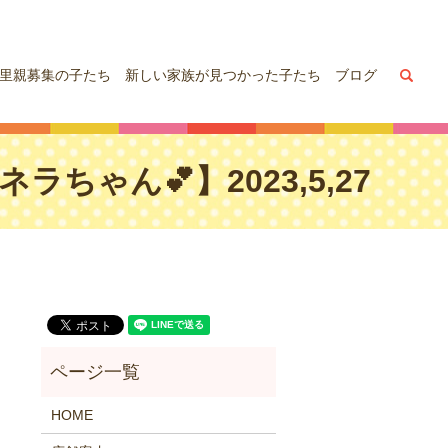
sea
里親募集の子たち
新しい家族が見つかった子たち
ブログ
ゃん💕】2023,5,27
HOME