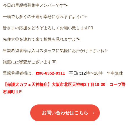
今日の里親様募集中メンバーです🐾
一頭でも多くの子達が幸せになれますように✨
皆さまの応援をどうぞよろしくお願い致します🙇‍♂️
先住犬🐶を連れて来て相性も見れますよ🐾
里親希望者様は入口スタッフに気軽にお声かけ下さいね✨
譲渡には審査がございます🙇‍♂️
里親希望者様は、
☎️06-6352-8311
平日は12
時〜20時 年中無休
【保護犬カフェ天神橋店】大阪市北区天神橋3丁目10-30 コープ野
村扇町１F
お問い合わせはこちら