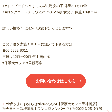
⭐️#トイプードル のまこみ💕5歳 女の子 体重3.1キロ🐶
⭐️#ロングコートチワワ のユハナ💕6歳 女の子 体重3.0キロ🐶
詳しい性格等は分かり次第お知らせします🐾
この子達を家族👨‍👩‍👦‍👦に迎えて下さる方は
☎️06-6352-8311
平日は12時〜20時 年中無休迄
#保護犬カフェ #里親募集
お問い合わせはこちら
📢皆さまにお知らせ📢2022,3,24【保護犬カフェ天神橋店】
🐾今日の里親様募集中ワンコ🐶メンバーです🐾2022,3,25【保護