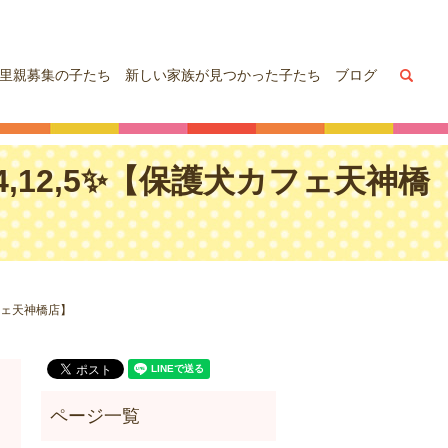
sea
里親募集の子たち
新しい家族が見つかった子たち
ブログ
,12,5✨【保護犬カフェ天神橋
フェ天神橋店】