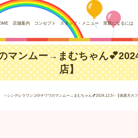
OME
店舗案内
コンセプト
スタッフ・メニュー
里親になるには
マンムー→まむちゃん💕2024
店】
✨シンデレラワンコ🐶チワワのマンムー→まむちゃん💕2024,12,5✨【保護犬カ