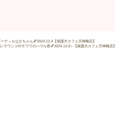
ナ→もなかちゃん💕2024,12,4【保護犬カフェ天神橋店】
レラワンコ🐶チワワのハウル君💕2024,12,6✨【保護犬カフェ天神橋店