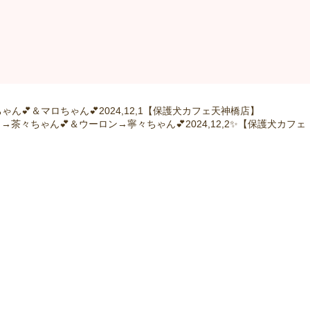
ん💕＆マロちゃん💕2024,12,1【保護犬カフェ天神橋店】
茶々ちゃん💕＆ウーロン→寧々ちゃん💕2024,12,2✨【保護犬カフェ