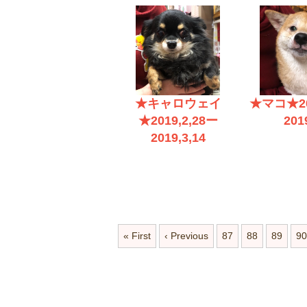
★キャロウェイ
★マコ★20
★2019,2,28ー
201
2019,3,14
« First
‹ Previous
87
88
89
90