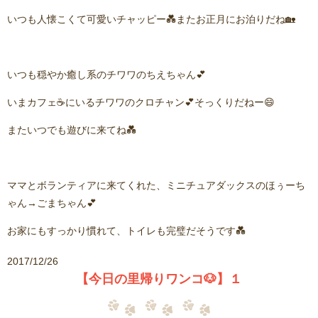
いつも人懐こくて可愛いチャッピー💑またお正月にお泊りだね🏡
いつも穏やか癒し系のチワワのちえちゃん💕
いまカフェ☕にいるチワワのクロチャン💕そっくりだねー😄
またいつでも遊びに来てね💑
ママとボランティアに来てくれた、ミニチュアダックスのほぅーち
ゃん→ごまちゃん💕
お家にもすっかり慣れて、トイレも完璧だそうです💑
2017/12/26
【今日の里帰りワンコ🐶】１