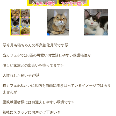
🐱今月も猫ちゃんの卒業強化月間です🐱
当カフェ☕️では6匹の可愛いお世話しやすい保護猫達が
優しい家族との出会いを待ってます✨
人慣れした良い子達🐱
猫カフェ☕️みたいに店内を自由に歩き回っているイメージではあり
ませんが
里親希望者様にはお迎えしやすい環境です✨
気軽にスタッフにお声かけ下さい☺️