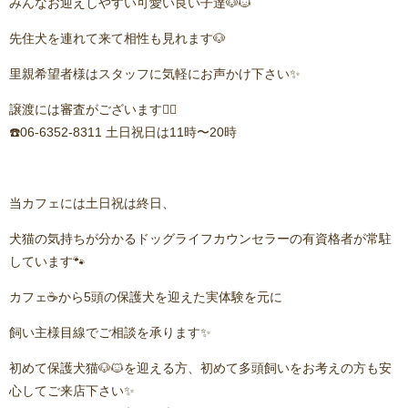
みんなお迎えしやすい可愛い良い子達🐶🐱
先住犬を連れて来て相性も見れます🐶
里親希望者様はスタッフに気軽にお声かけ下さい✨
譲渡には審査がございます🙇‍♂️
☎️06-6352-8311 土日祝日は11時〜20時
当カフェには土日祝は終日、
犬猫の気持ちが分かるドッグライフカウンセラーの有資格者が常駐
しています🐾
カフェ☕️から5頭の保護犬を迎えた実体験を元に
飼い主様目線でご相談を承ります✨
初めて保護犬猫🐶🐱を迎える方、初めて多頭飼いをお考えの方も安
心してご来店下さい✨