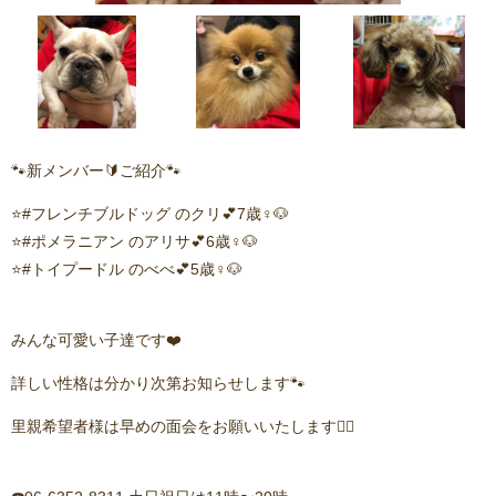
🐾新メンバー🔰ご紹介🐾
⭐️#フレンチブルドッグ のクリ💕7歳♀🐶
⭐️#ポメラニアン のアリサ💕6歳♀🐶
⭐️#トイプードル のべべ💕5歳♀🐶
みんな可愛い子達です❤️
詳しい性格は分かり次第お知らせします🐾
里親希望者様は早めの面会をお願いいたします🙇‍♂️