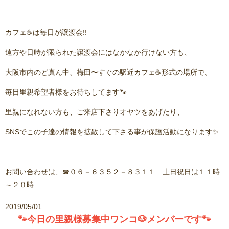
カフェ☕️は毎日が譲渡会‼️
遠方や日時が限られた譲渡会にはなかなか行けない方も、
大阪市内のど真ん中、梅田〜すぐの駅近カフェ☕️形式の場所で、
毎日里親希望者様をお待ちしてます🐾
里親になれない方も、ご来店下さりオヤツをあげたり、
SNSでこの子達の情報を拡散して下さる事が保護活動になります✨
お問い合わせは、☎０６－６３５２－８３１１ 土日祝日は１１時
～２０時
2019/05/01
🐾今日の里親様募集中ワンコ🐶メンバーです🐾