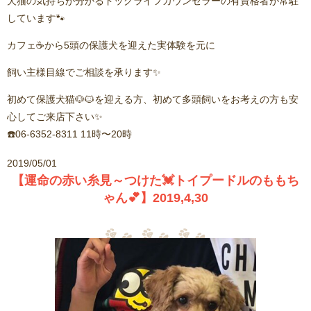
犬猫の気持ちが分かるドッグライフカウンセラーの有資格者が常駐
しています🐾
カフェ☕️から5頭の保護犬を迎えた実体験を元に
飼い主様目線でご相談を承ります✨
初めて保護犬猫🐶🐱を迎える方、初めて多頭飼いをお考えの方も安
心してご来店下さい✨
☎️06-6352-8311 11時〜20時
2019/05/01
【運命の赤い糸見～つけた💓トイプードルのももち
ゃん💕】2019,4,30