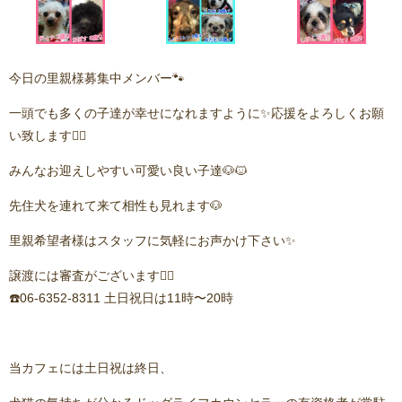
今日の里親様募集中メンバー🐾
一頭でも多くの子達が幸せになれますように✨応援をよろしくお願
い致します🙇‍♂️
みんなお迎えしやすい可愛い良い子達🐶🐱
先住犬を連れて来て相性も見れます🐶
里親希望者様はスタッフに気軽にお声かけ下さい✨
譲渡には審査がございます🙇‍♂️
☎️06-6352-8311 土日祝日は11時〜20時
当カフェには土日祝は終日、