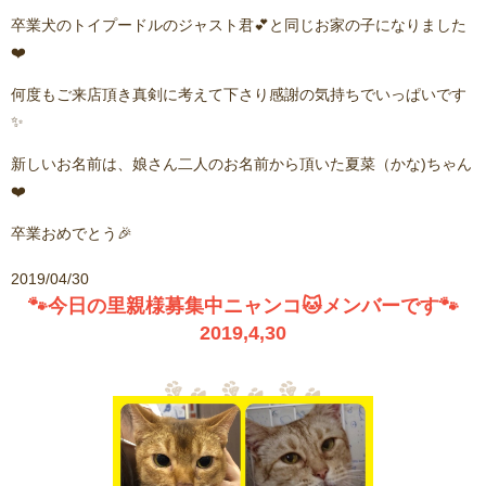
卒業犬のトイプードルのジャスト君💕と同じお家の子になりました
❤️
何度もご来店頂き真剣に考えて下さり感謝の気持ちでいっぱいです
✨
新しいお名前は、娘さん二人のお名前から頂いた夏菜（かな)ちゃん
❤️
卒業おめでとう🎉
2019/04/30
🐾今日の里親様募集中ニャンコ🐱メンバーです🐾
2019,4,30