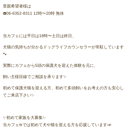
里親希望者様は
☎️06-6352-8311 12時〜20時 無休
当カフェには平日は18時〜土日は終日、
犬猫の気持ちが分かるドッグライフカウンセラーが常駐しています
🐾
実際にカフェから5頭の保護犬を迎えた体験を元に、
飼い主様目線でご相談を承ります✨
初めて保護犬猫を迎える方、初めて多頭飼いをお考えの方も安心し
てご来店下さい✨
✨初めて家族を大募集✨
当カフェ☕️では初めて犬や猫を迎える方を応援しています📣