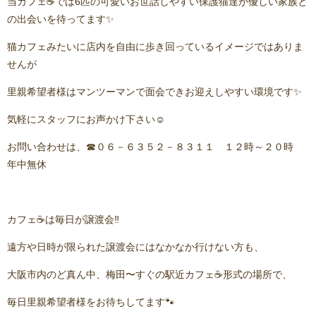
当カフェ☕️では6匹の可愛いお世話しやすい保護猫達が優しい家族と
の出会いを待ってます✨
猫カフェみたいに店内を自由に歩き回っているイメージではありま
せんが
里親希望者様はマンツーマンで面会できお迎えしやすい環境です✨
気軽にスタッフにお声かけ下さい☺️
お問い合わせは、☎０６－６３５２－８３１１ １２時～２０時
年中無休
カフェ☕️は毎日が譲渡会‼️
遠方や日時が限られた譲渡会にはなかなか行けない方も、
大阪市内のど真ん中、梅田〜すぐの駅近カフェ☕️形式の場所で、
毎日里親希望者様をお待ちしてます🐾