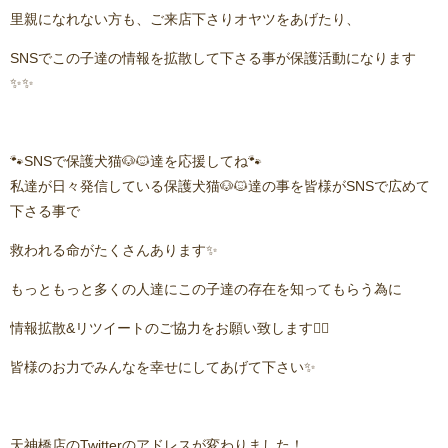
里親になれない方も、ご来店下さりオヤツをあげたり、
SNSでこの子達の情報を拡散して下さる事が保護活動になります
✨✨
🐾SNSで保護犬猫🐶🐱達を応援してね🐾
私達が日々発信している保護犬猫🐶🐱達の事を皆様がSNSで広めて
下さる事で
救われる命がたくさんあります✨
もっともっと多くの人達にこの子達の存在を知ってもらう為に
情報拡散&リツイートのご協力をお願い致します🙇‍♂️
皆様のお力でみんなを幸せにしてあげて下さい✨
天神橋店のTwitterのアドレスが変わりました！