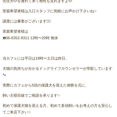
先住犬🐶を連れて来て相性も見れますよ🐶
里親希望者様は入口スタッフに気軽にお声かけ下さいね✨
譲渡には審査がございます🙇‍♂️
里親希望者様は
☎️06-6352-8311 12時〜20時 無休
当カフェには平日は18時〜土日は終日、
犬猫の気持ちが分かるドッグライフカウンセラーが常駐しています
🐾
実際にカフェから5頭の保護犬を迎えた体験を元に、
飼い主様目線でご相談を承ります✨
初めて保護犬猫を迎える方、初めて多頭飼いをお考えの方も安心し
てご来店下さい✨