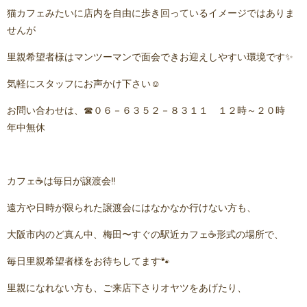
猫カフェみたいに店内を自由に歩き回っているイメージではありま
せんが
里親希望者様はマンツーマンで面会できお迎えしやすい環境です✨
気軽にスタッフにお声かけ下さい☺️
お問い合わせは、☎０６－６３５２－８３１１ １２時～２０時
年中無休
カフェ☕️は毎日が譲渡会‼️
遠方や日時が限られた譲渡会にはなかなか行けない方も、
大阪市内のど真ん中、梅田〜すぐの駅近カフェ☕️形式の場所で、
毎日里親希望者様をお待ちしてます🐾
里親になれない方も、ご来店下さりオヤツをあげたり、