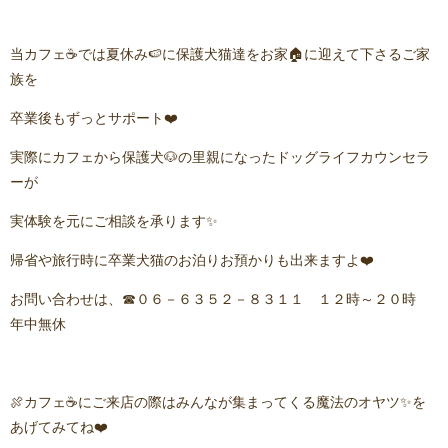
当カフェ☕️では夏休み🍉に保護犬猫達をお家🏠に迎えて下さるご家
族を
卒業後もずっとサポート❤️
実際にカフェから保護犬🐶の里親になったドッグライフカウンセラ
ーが
実体験を元にご相談を承ります✨
帰省や旅行時に卒業犬猫のお泊りお預かりも出来ますよ❤️
お問い合わせは、☎０６－６３５２－８３１１ １２時～２０時
年中無休
🍖カフェ☕️にご来店の際はみんなが集まってくる魔法のオヤツ✨を
あげてみてね❤️