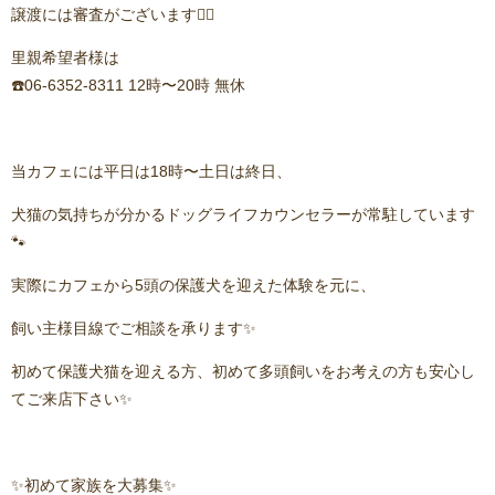
譲渡には審査がございます🙇‍♂️
里親希望者様は
☎️06-6352-8311 12時〜20時 無休
当カフェには平日は18時〜土日は終日、
犬猫の気持ちが分かるドッグライフカウンセラーが常駐しています
🐾
実際にカフェから5頭の保護犬を迎えた体験を元に、
飼い主様目線でご相談を承ります✨
初めて保護犬猫を迎える方、初めて多頭飼いをお考えの方も安心し
てご来店下さい✨
✨初めて家族を大募集✨