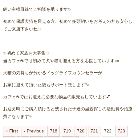
飼い主様目線でご相談を承ります✨
初めて保護犬猫を迎える方、初めて多頭飼いをお考えの方も安心し
てご来店下さいね✨
✨初めて家族を大募集✨
当カフェ☕️では初めて犬や猫を迎える方を応援しています📣
犬猫の気持ちが分かるドッグライフカウンセラーが
お家に迎えて頂いた後もサポート致します🐾
カフェ☕️ではお迎えに必要な物品の販売もしています💕
お迎え時にご購入頂けると残された子達の里親探しの活動費や治療
費になります✨
« First
‹ Previous
718
719
720
721
722
723