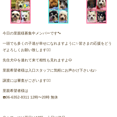
今日の里親様募集中メンバーです🐾
一頭でも多くの子達が幸せになれますように✨皆さまの応援をどう
ぞよろしくお願い致します🙇‍♂️
先住犬🐶を連れて来て相性も見れますよ🐶
里親希望者様は入口スタッフに気軽にお声かけ下さいね✨
譲渡には審査がございます🙇‍♂️
里親希望者様は
☎️06-6352-8311 12時〜20時 無休