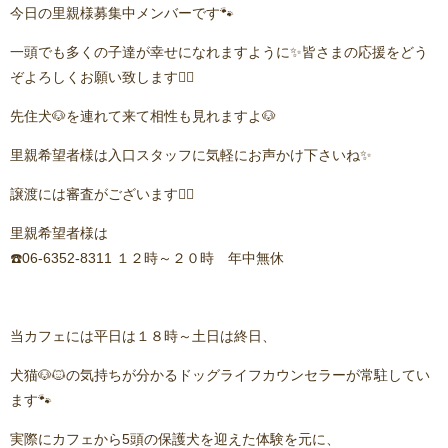
今日の里親様募集中メンバーです🐾
一頭でも多くの子達が幸せになれますように✨皆さまの応援をどう
ぞよろしくお願い致します🙇‍♂️
先住犬🐶を連れて来て相性も見れますよ🐶
里親希望者様は入口スタッフに気軽にお声かけ下さいね✨
譲渡には審査がございます🙇‍♂️
里親希望者様は
☎️06-6352-8311 １２時～２０時 年中無休
当カフェには平日は１８時～土日は終日、
犬猫🐶🐱の気持ちが分かるドッグライフカウンセラーが常駐してい
ます🐾
実際にカフェから5頭の保護犬を迎えた体験を元に、