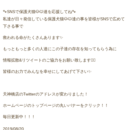
🐾SNSで保護犬猫🐶🐱達を応援してね🐾
私達が日々発信している保護犬猫🐶🐱達の事を皆様がSNSで広めて
下さる事で
救われる命がたくさんあります✨
もっともっと多くの人達にこの子達の存在を知ってもらう為に
情報拡散&リツイートのご協力をお願い致します🙇‍♂️
皆様のお力でみんなを幸せにしてあげて下さい✨
天神橋店のTwitterのアドレスが変わりました！
ホームページのトップページの丸いバナーをクリック！！
毎日更新中！！！
2019/08/20