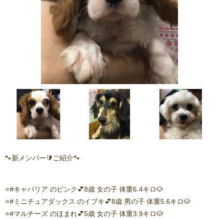
🐾新メンバー🔰ご紹介🐾
⭐️#キャバリア のピンク💕8歳 女の子 体重6.4キロ🐶
⭐️#ミニチュアダックス のイブキ💕8歳 男の子 体重5.6キロ🐶
⭐️#マルチーズ のほまれ💕5歳 女の子 体重3.9キロ🐶