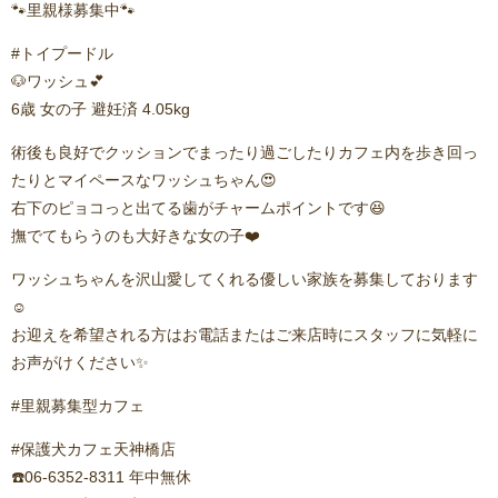
🐾里親様募集中🐾
#トイプードル
🐶ワッシュ💕
6歳 女の子 避妊済 4.05kg
術後も良好でクッションでまったり過ごしたりカフェ内を歩き回っ
たりとマイペースなワッシュちゃん😍
右下のピョコっと出てる歯がチャームポイントです😆
撫でてもらうのも大好きな女の子❤️⁡
ワッシュちゃんを沢山愛してくれる優しい家族を募集しております
☺️
お迎えを希望される方はお電話またはご来店時にスタッフに気軽に
お声がけください✨
#里親募集型カフェ
#保護犬カフェ天神橋店
☎️06-6352-8311 年中無休