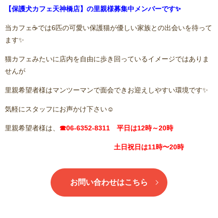
【保護犬カフェ天神橋店】の里親様募集中メンバーです✨
当カフェ☕️では6匹の可愛い保護猫が優しい家族との出会いを待って
ます✨
猫カフェみたいに店内を自由に歩き回っているイメージではありま
せんが
里親希望者様はマンツーマンで面会できお迎えしやすい環境です✨
気軽にスタッフにお声かけ下さい☺️
里親希望者様は、
☎06-6352-8311 平日は12時～20時
土日祝日は11時〜20時
お問い合わせはこちら