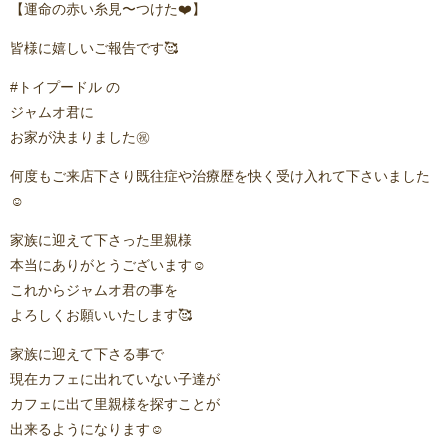
【運命の赤い糸見〜つけた❤️】
皆様に嬉しいご報告です🥰
#トイプードル の
ジャムオ君に
お家が決まりました㊗️
何度もご来店下さり既往症や治療歴を快く受け入れて下さいました
☺️
家族に迎えて下さった里親様
本当にありがとうございます☺️
これからジャムオ君の事を
よろしくお願いいたします🥰
家族に迎えて下さる事で
現在カフェに出れていない子達が
カフェに出て里親様を探すことが
出来るようになります☺️