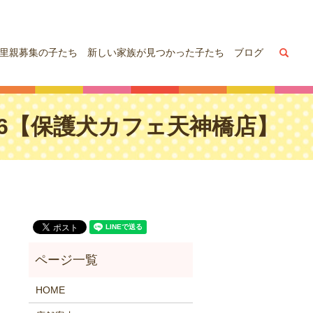
sea
里親募集の子たち
新しい家族が見つかった子たち
ブログ
,16【保護犬カフェ天神橋店】
HOME