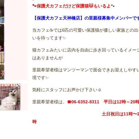
🐾保護犬カフェだけど保護猫🐱もいるよ
🐾
【保護犬カフェ天神橋店】の里親様募集中メンバーで
当カフェ☕️では6匹の可愛い保護猫が優しい家族との出
いを待ってます✨
猫カフェみたいに店内を自由に歩き回っているイメー
はありませんが
里親希望者様はマンツーマンで面会できお迎えしやす
境です✨
気軽にスタッフにお声かけ下さい☺️
里親希望者様は、
☎06-6352-8311 平日は12時～2
土日祝日は11時〜2
時