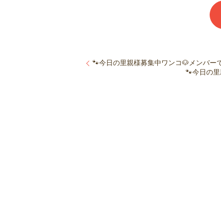
🐾今日の里親様募集中ワンコ🐶メンバーです
🐾今日の里