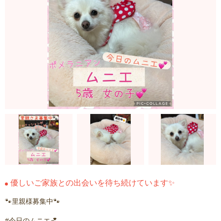
優しいご家族との出会いを待ち続けています✨
🐾里親様募集中🐾
#今日のムニエ💕