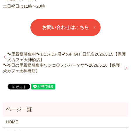
土日祝日は11時〜20時
お問い合わせはこちら
🐾里親様募集中🐾 ぽふぽふ君💕のFIGHT日記💪2026,5,15【保護
犬カフェ天神橋店】
🐾今日の里親様募集中ワンコ🐶メンバーです🐾2026,5,16【保護
犬カフェ天神橋店】
HOME