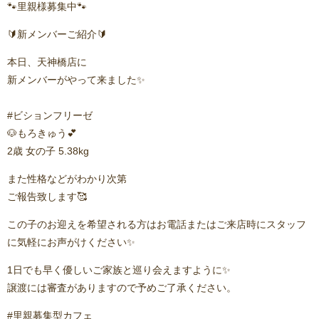
🐾里親様募集中🐾
🔰新メンバーご紹介🔰
本日、天神橋店に
新メンバーがやって来ました✨️
⁡#ビションフリーゼ
🐶もろきゅう💕
2歳 女の子 5.38kg
また性格などがわかり次第
ご報告致します🥰
この子のお迎えを希望される方はお電話またはご来店時にスタッフ
に気軽にお声がけください✨
1日でも早く優しいご家族と巡り会えますように✨️
譲渡には審査がありますので予めご了承ください。
#里親募集型カフェ