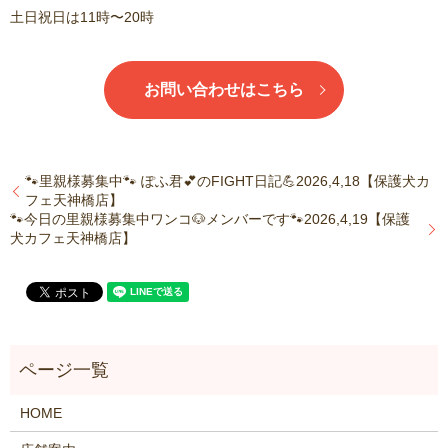
土日祝日は11時〜20時
お問い合わせはこちら
🐾里親様募集中🐾 ぽふ君💕のFIGHT日記💪2026,4,18【保護犬カ
フェ天神橋店】
🐾今日の里親様募集中ワンコ🐶メンバーです🐾2026,4,19【保護
犬カフェ天神橋店】
HOME