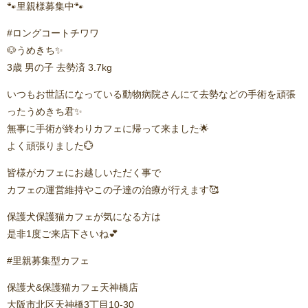
🐾里親様募集中🐾
#ロングコートチワワ
🐶うめきち✨️
3歳 男の子 去勢済 3.7kg
いつもお世話になっている動物病院さんにて去勢などの手術を頑張
ったうめきち君✨️
無事に手術が終わりカフェに帰って来ました🌟
よく頑張りました💮
皆様がカフェにお越しいただく事で
カフェの運営維持やこの子達の治療が行えます🥰
保護犬保護猫カフェが気になる方は
是非1度ご来店下さいね💕︎
#里親募集型カフェ
保護犬&保護猫カフェ天神橋店
大阪市北区天神橋3丁目10-30