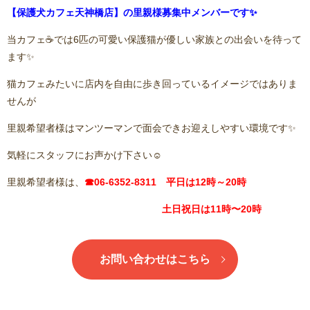
【保護犬カフェ天神橋店】の里親様募集中メンバーです✨
当カフェ☕️では6匹の可愛い保護猫が優しい家族との出会いを待って
ます✨
猫カフェみたいに店内を自由に歩き回っているイメージではありま
せんが
里親希望者様はマンツーマンで面会できお迎えしやすい環境です✨
気軽にスタッフにお声かけ下さい☺️
里親希望者様は、
☎06-6352-8311 平日は12時～20時
土日祝日は11時〜20時
お問い合わせはこちら