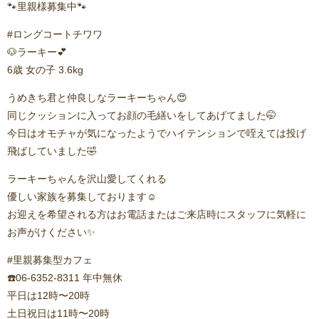
🐾里親様募集中🐾
#ロングコートチワワ
🐶ラーキー💕
6歳 女の子 3.6kg
うめきち君と仲良しなラーキーちゃん😍
同じクッションに入ってお顔の毛繕いをしてあげてました🤭
今日はオモチャが気になったようでハイテンションで咥えては投げ
飛ばしていました🤣
ラーキーちゃんを沢山愛してくれる
優しい家族を募集しております☺️
お迎えを希望される方はお電話またはご来店時にスタッフに気軽に
お声がけください✨
#里親募集型カフェ
☎️06-6352-8311 年中無休
平日は12時〜20時
土日祝日は11時〜20時