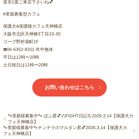
是非1度ご来店下さいね💕
#里親募集型カフェ
保護犬&保護猫カフェ天神橋店
大阪市北区天神橋3丁目10-30
コープ野村扇町1F
☎️06-6352-8311 年中無休
平日は12時〜20時
土日祝日は11時〜20時
お問い合わせはこちら
🐾里親様募集中🐾 ぽふ君💕のFIGHT日記💪2026,3,14【保護犬カ
フェ天神橋店】
🐾里親様募集中🐾チンチラのマルタン君💕2026,3,14【保護犬カ
フェ天神橋店】