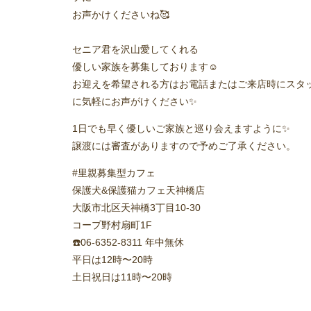
お声かけくださいね🥰
セニア君を沢山愛してくれる
優しい家族を募集しております☺️
お迎えを希望される方はお電話またはご来店時にスタ
に気軽にお声がけください✨
1日でも早く優しいご家族と巡り会えますように✨️
譲渡には審査がありますので予めご了承ください。
#里親募集型カフェ
保護犬&保護猫カフェ天神橋店
大阪市北区天神橋3丁目10-30
コープ野村扇町1F
☎️06-6352-8311 年中無休
平日は12時〜20時
土日祝日は11時〜20時