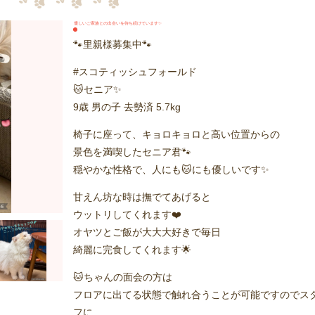
優しいご家族との出会いを待ち続けています✨
🐾里親様募集中🐾
#スコティッシュフォールド
🐱セニア✨
9歳 男の子 去勢済 5.7kg
椅子に座って、キョロキョロと高い位置からの
景色を満喫したセニア君🐾
穏やかな性格で、人にも🐱にも優しいです✨
甘えん坊な時は撫でてあげると
ウットリしてくれます❤️
オヤツとご飯が大大大好きで毎日
綺麗に完食してくれます🌟
🐱ちゃんの面会の方は
フロアに出てる状態で触れ合うことが可能ですのでス
フに