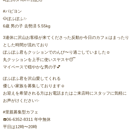
#パピヨン
🐶ぽふぽふ✨️
6歳 男の子 去勢済 5.55kg
3連休に沢山お客様が来てくださった反動か今日のカフェはまったり
とした時間が流れており
ぽふぽふ君もクッションでのんび〜り過ごしていました☺️
丸クッションを上手に使いスヤスヤ😴
マイペースで穏やかな男の子💕
ぽふぽふ君を沢山愛してくれる
優しい家族を募集しております☺️
お迎えを希望される方はお電話またはご来店時にスタッフに気軽に
お声がけください✨
#里親募集型カフェ
☎️06-6352-8311 年中無休
平日は12時〜20時