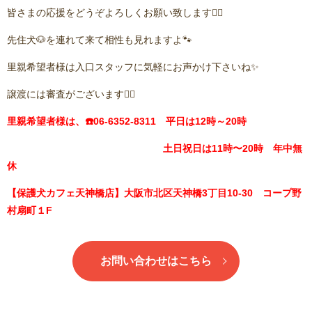
皆さまの応援をどうぞよろしくお願い致します🙇‍♂️
先住犬🐶を連れて来て相性も見れますよ🐾
里親希望者様は入口スタッフに気軽にお声かけ下さいね✨
譲渡には審査がございます🙇‍♂️
里親希望者様は、☎️06-6352-8311 平日は12時～20時
土日祝日は11時〜20時 年中無
休
【保護犬カフェ天神橋店】大阪市北区天神橋3丁目10-30 コープ野
村扇町１F
お問い合わせはこちら