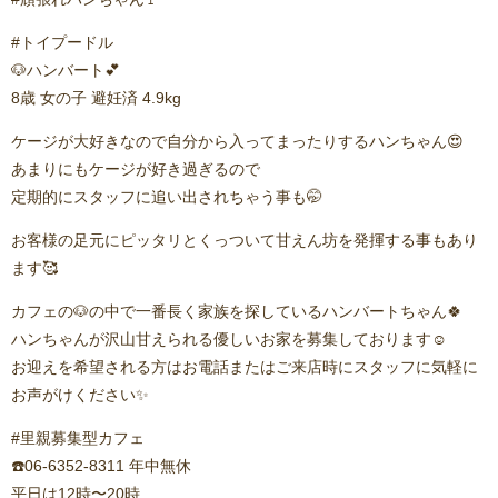
#トイプードル
🐶ハンバート💕
8歳 女の子 避妊済 4.9kg
ケージが大好きなので自分から入ってまったりするハンちゃん😍
あまりにもケージが好き過ぎるので
定期的にスタッフに追い出されちゃう事も🤭
お客様の足元にピッタリとくっついて甘えん坊を発揮する事もあり
ます🥰
カフェの🐶の中で一番長く家族を探しているハンバートちゃん🍀
ハンちゃんが沢山甘えられる優しいお家を募集しております☺️
お迎えを希望される方はお電話またはご来店時にスタッフに気軽に
お声がけください✨
#里親募集型カフェ
☎️06-6352-8311 年中無休
平日は12時〜20時