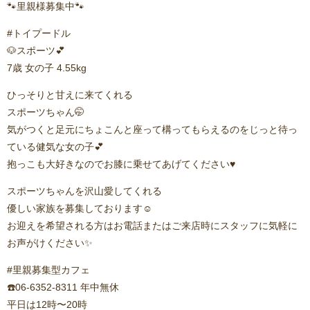
🐾里親様募集中🐾
#トイプードル
🐶スポーツ💕
7歳 女の子 4.55kg
ひっそりと甘えに来てくれる
スポーツちゃん🤭
気がつくと足元にちょこんと座って構ってもらえるのをじっと待っ
ている健気な女の子💕
抱っこも大好きなのでお膝に乗せてあげてください♥️⁡
スポーツちゃんを沢山愛してくれる
優しい家族を募集しております☺️
お迎えを希望される方はお電話またはご来店時にスタッフに気軽に
お声がけください✨
#里親募集型カフェ
☎️06-6352-8311 年中無休
平日は12時〜20時