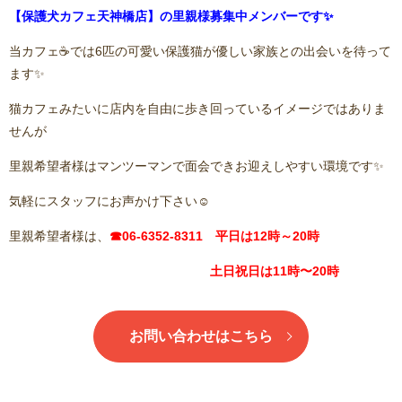
【保護犬カフェ天神橋店】の里親様募集中メンバーです✨
当カフェ☕️では6匹の可愛い保護猫が優しい家族との出会いを待って
ます✨
猫カフェみたいに店内を自由に歩き回っているイメージではありま
せんが
里親希望者様はマンツーマンで面会できお迎えしやすい環境です✨
気軽にスタッフにお声かけ下さい☺️
里親希望者様は、
☎06-6352-8311 平日は12時～20時
土日祝日は11時〜20時
お問い合わせはこちら