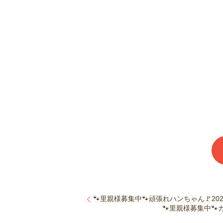
🐾里親様募集中🐾頑張れハンちゃん🚩20
🐾里親様募集中🐾