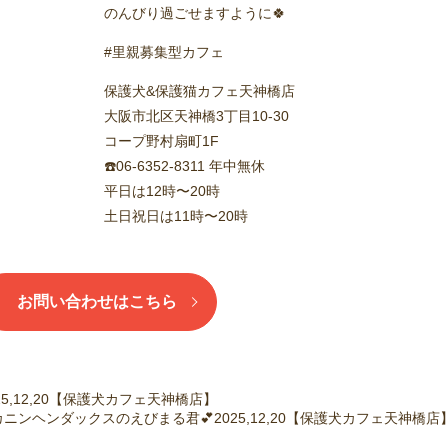
のんびり過ごせますように🍀
#里親募集型カフェ
保護犬&保護猫カフェ天神橋店
大阪市北区天神橋3丁目10-30
コープ野村扇町1F
☎️06-6352-8311 年中無休
平日は12時〜20時
土日祝日は11時〜20時
お問い合わせはこちら
25,12,20【保護犬カフェ天神橋店】
カニンヘンダックスのえびまる君💕2025,12,20【保護犬カフェ天神橋店