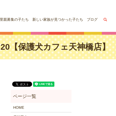
sea
里親募集の子たち
新しい家族が見つかった子たち
ブログ
2,20【保護犬カフェ天神橋店】
HOME