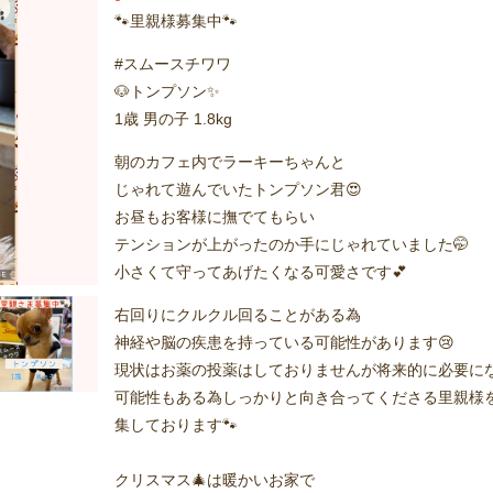
🐾里親様募集中🐾
#スムースチワワ
🐶トンプソン✨️
1歳 男の子 1.8kg
朝のカフェ内でラーキーちゃんと
じゃれて遊んでいたトンプソン君😍
お昼もお客様に撫でてもらい
テンションが上がったのか手にじゃれていました🤭
小さくて守ってあげたくなる可愛さです💕
右回りにクルクル回ることがある為
神経や脳の疾患を持っている可能性があります😢
現状はお薬の投薬はしておりませんが将来的に必要に
可能性もある為しっかりと向き合ってくださる里親様
集しております🐾
クリスマス🎄は暖かいお家で