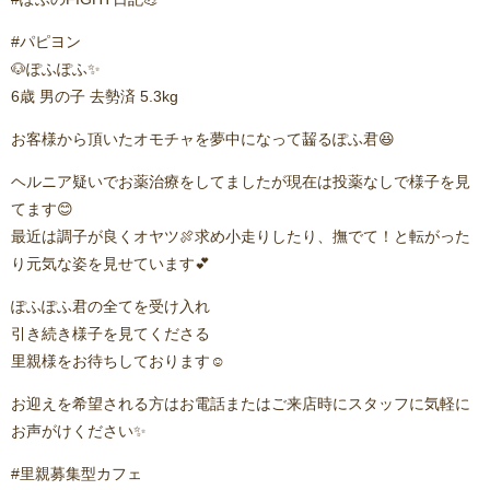
#パピヨン
🐶ぽふぽふ✨️
6歳 男の子 去勢済 5.3kg
お客様から頂いたオモチャを夢中になって齧るぽふ君😆
ヘルニア疑いでお薬治療をしてましたが現在は投薬なしで様子を見
てます😊
最近は調子が良くオヤツ🍖求め小走りしたり、撫でて！と転がった
り元気な姿を見せています💕
ぽふぽふ君の全てを受け入れ
引き続き様子を見てくださる
里親様をお待ちしております☺️⁡
⁡お迎えを希望される方はお電話またはご来店時にスタッフに気軽に
お声がけください✨
#里親募集型カフェ