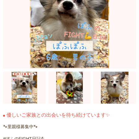
優しいご家族との出会いを待ち続けています✨
🐾里親様募集中🐾
#ぽふのFIGHT日記💪