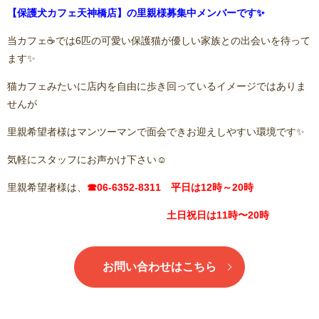
【保護犬カフェ天神橋店】の里親様募集中メンバーです✨
当カフェ☕️では6匹の可愛い保護猫が優しい家族との出会いを待って
ます✨
猫カフェみたいに店内を自由に歩き回っているイメージではありま
せんが
里親希望者様はマンツーマンで面会できお迎えしやすい環境です✨
気軽にスタッフにお声かけ下さい☺️
里親希望者様は、
☎06-6352-8311 平日は12時～20時
土日祝日は11時〜20時
お問い合わせはこちら