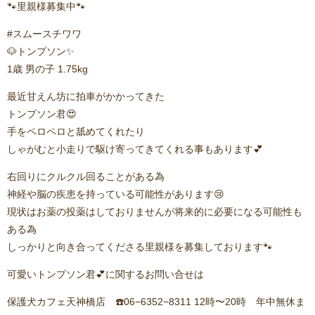
🐾里親様募集中🐾
#スムースチワワ
🐶トンプソン✨️
1歳 男の子 1.75kg
最近甘えん坊に拍車がかかってきた
トンプソン君😍
手をペロペロと舐めてくれたり
しゃがむと小走りで駆け寄ってきてくれる事もあります💕
右回りにクルクル回ることがある為
神経や脳の疾患を持っている可能性があります😢
現状はお薬の投薬はしておりませんが将来的に必要になる可能性も
ある為
しっかりと向き合ってくださる里親様を募集しております🐾
可愛いトンプソン君💕に関するお問い合せは
保護犬カフェ天神橋店 ☎️06−6352−8311 12時〜20時 年中無休ま