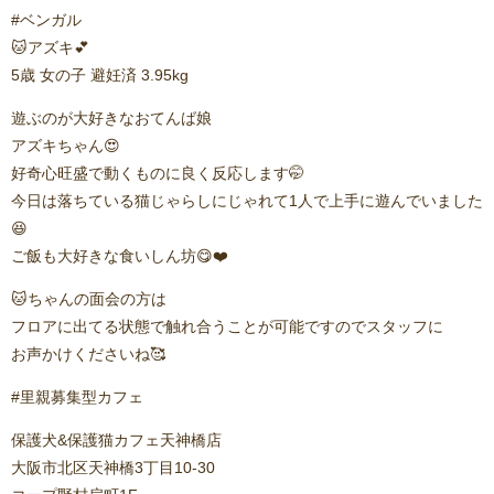
#ベンガル
🐱アズキ💕
5歳 女の子 避妊済 3.95kg
遊ぶのが大好きなおてんば娘
アズキちゃん😍
好奇心旺盛で動くものに良く反応します🤭
今日は落ちている猫じゃらしにじゃれて1人で上手に遊んでいました
😆
ご飯も大好きな食いしん坊😋❤️
🐱ちゃんの面会の方は
フロアに出てる状態で触れ合うことが可能ですのでスタッフに
お声かけくださいね🥰
#里親募集型カフェ
保護犬&保護猫カフェ天神橋店
大阪市北区天神橋3丁目10-30