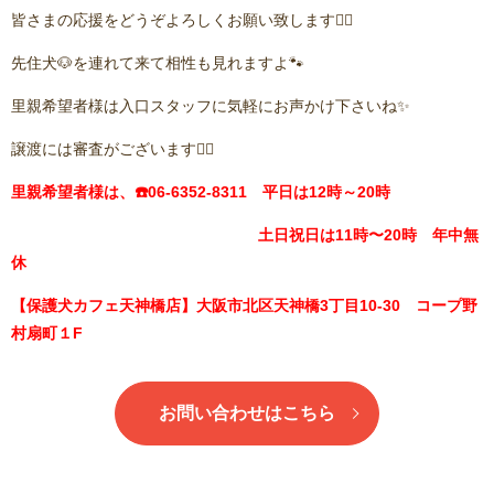
皆さまの応援をどうぞよろしくお願い致します🙇‍♂️
先住犬🐶を連れて来て相性も見れますよ🐾
里親希望者様は入口スタッフに気軽にお声かけ下さいね✨
譲渡には審査がございます🙇‍♂️
里親希望者様は、☎️06-6352-8311 平日は12時～20時
土日祝日は11時〜20時 年中無
休
【保護犬カフェ天神橋店】大阪市北区天神橋3丁目10-30 コープ野
村扇町１F
お問い合わせはこちら