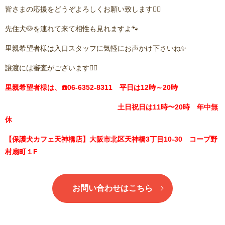
皆さまの応援をどうぞよろしくお願い致します🙇‍♂️
先住犬🐶を連れて来て相性も見れますよ🐾
里親希望者様は入口スタッフに気軽にお声かけ下さいね✨
譲渡には審査がございます🙇‍♂️
里親希望者様は、☎️06-6352-8311 平日は12時～20時
土日祝日は11時〜20時 年中無
休
【保護犬カフェ天神橋店】大阪市北区天神橋3丁目10-30 コープ野
村扇町１F
お問い合わせはこちら