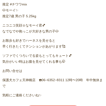
推定 #チワワmix
🐶モーイ✨️
推定7歳 男の子 5.25kg
ニコニコ笑顔☺️なモーイ君💕
なでなでや抱っこが大好きな男の子🐶
お散歩も好きでハーネスを見せると
早く行きたくてテンションがあがります🥰
ソファでくつろいでる姿もとってもキュート💕
気分がいい時はお腹を見せてくれる事も🤭
お問い合せは
保護犬カフェ天神橋店 ☎️06−6352−8311 12時〜20時 年中無休ま
で
気軽にご連絡くださいね✨