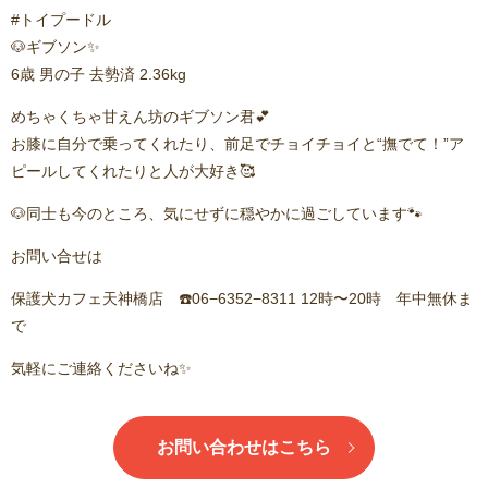
#トイプードル
🐶ギブソン✨
6歳 男の子 去勢済 2.36kg
めちゃくちゃ甘えん坊のギブソン君💕
お膝に自分で乗ってくれたり、前足でチョイチョイと“撫でて！”ア
ピールしてくれたりと人が大好き🥰
🐶同士も今のところ、気にせずに穏やかに過ごしています🐾
お問い合せは
保護犬カフェ天神橋店 ☎️06−6352−8311 12時〜20時 年中無休ま
で
気軽にご連絡くださいね✨
お問い合わせはこちら