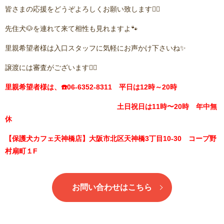
皆さまの応援をどうぞよろしくお願い致します🙇‍♂️
先住犬🐶を連れて来て相性も見れますよ🐾
里親希望者様は入口スタッフに気軽にお声かけ下さいね✨
譲渡には審査がございます🙇‍♂️
里親希望者様は、☎️06-6352-8311 平日は12時～20時
土日祝日は11時〜20時 年中無
休
【保護犬カフェ天神橋店】大阪市北区天神橋3丁目10-30 コープ野
村扇町１F
お問い合わせはこちら