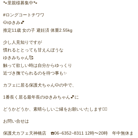
🐾里親様募集中🐾
#ロングコートチワワ
🐶ゆきみ💕
推定11歳 女の子 避妊済 体重2.55kg
少し人見知りですが
慣れるととっても甘えんぼうな
ゆきみちゃん🥰
触って欲しい時は自分からゆっくり
近づき撫でられるのを待つ事も✨
カフェに居る保護犬ちゃん🐶の中で、
1番長く居る最年長のゆきみちゃん💕に
どうかどうか、素晴らしいご縁をお願いいたします🙇‍♂️
お問い合せは
保護犬カフェ天神橋店 ☎️06−6352−8311 12時〜20時 年中無休ま