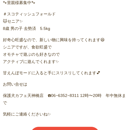
🐾里親様募集中🐾
＃スコティッシュフォールド
🐱セニア✨
8歳 男の子 去勢済 5.5kg
好奇心旺盛なので、新しい物に興味を持ってくれます😆
シニアですが、食欲旺盛で
オモチャで遊ぶのも好きなので
アクティブに遊んでくれます✨
甘えんぼモードに入ると手にスリスリしてくれます💕
お問い合せは
保護犬カフェ天神橋店 ☎️06−6352−8311 12時〜20時 年中無休ま
で
気軽にご連絡くださいね✨