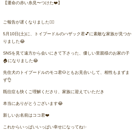
【運命の赤い糸見〜つけた❤️】
ご報告が遅くなりました🙇‍♂️
5月10日(土)に、トイプードルのハザック君💕に素敵な家族が見つか
りました😂
SNSを見て遠方から会いにきて下さった、優しい里親様のお家の子
🏠になりました😂
先住犬のトイプードルのモコ君🐶ともお見合いして、相性もまずま
ず👌
既往症も快くご理解くださり、家族に迎えていただき
本当にありがとうございます😂
新しいお名前はココ君❤️
これからいっぱいいっぱい幸せになってね✨